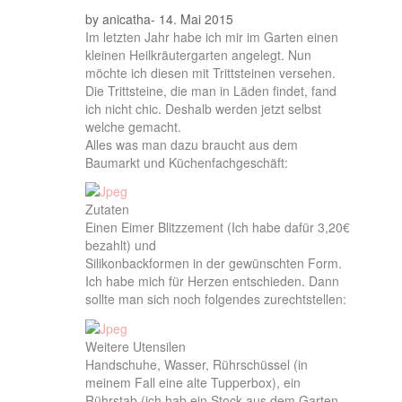
by
anicatha
-
14. Mai 2015
Im letzten Jahr habe ich mir im Garten einen
kleinen Heilkräutergarten angelegt. Nun
möchte ich diesen mit Trittsteinen versehen.
Die Trittsteine, die man in Läden findet, fand
ich nicht chic. Deshalb werden jetzt selbst
welche gemacht.
Alles was man dazu braucht aus dem
Baumarkt und Küchenfachgeschäft:
Zutaten
Einen Eimer Blitzzement (Ich habe dafür 3,20€
bezahlt) und
Silikonbackformen in der gewünschten Form.
Ich habe mich für Herzen entschieden. Dann
sollte man sich noch folgendes zurechtstellen:
Weitere Utensilen
Handschuhe, Wasser, Rührschüssel (in
meinem Fall eine alte Tupperbox), ein
Rührstab (ich hab ein Stock aus dem Garten