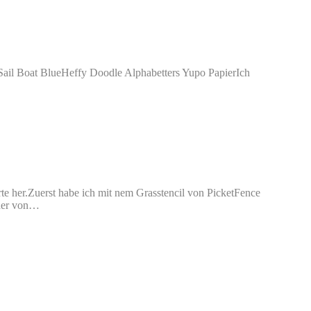
 Sail Boat BlueHeffy Doodle Alphabetters Yupo PapierIch
rte her.Zuerst habe ich mit nem Grasstencil von PicketFence
rder von…