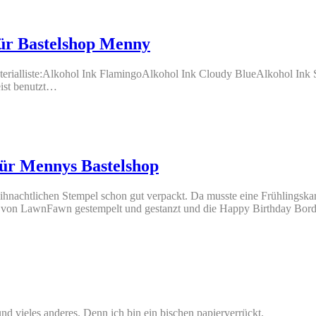
für Bastelshop Menny
aterialliste:Alkohol Ink FlamingoAlkohol Ink Cloudy BlueAlkohol Ink
ist benutzt…
für Mennys Bastelshop
eihnachtlichen Stempel schon gut verpackt. Da musste eine Frühlingska
rys von LawnFawn gestempelt und gestanzt und die Happy Birthday Bo
nd vieles anderes. Denn ich bin ein bischen papierverrückt.