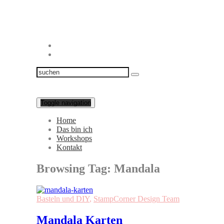
Toggle navigation
Home
Das bin ich
Workshops
Kontakt
Browsing Tag:
Mandala
Basteln und DIY
,
StampCorner Design Team
Mandala Karten