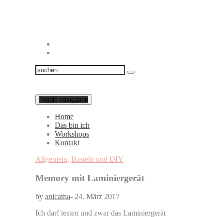
Toggle navigation
Home
Das bin ich
Workshops
Kontakt
Allgemein
,
Basteln und DIY
Memory mit Laminiergerät
by
anicatha
-
24. März 2017
Ich darf testen und zwar das Laminiergerät