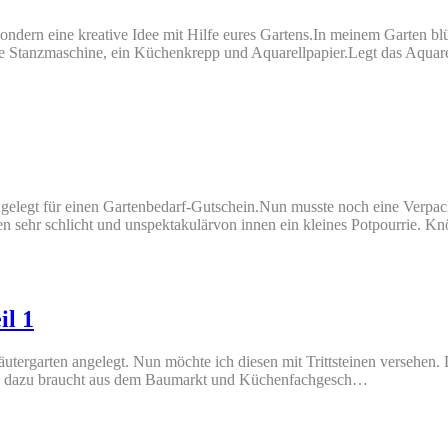
ondern eine kreative Idee mit Hilfe eures Gartens.In meinem Garten blü
re Stanzmaschine, ein Küchenkrepp und Aquarellpapier.Legt das Aquar
ngelegt für einen Gartenbedarf-Gutschein.Nun musste noch eine Verpa
n sehr schlicht und unspektakulärvon innen ein kleines Potpourrie. 
il 1
utergarten angelegt. Nun möchte ich diesen mit Trittsteinen versehen. Di
an dazu braucht aus dem Baumarkt und Küchenfachgesch…