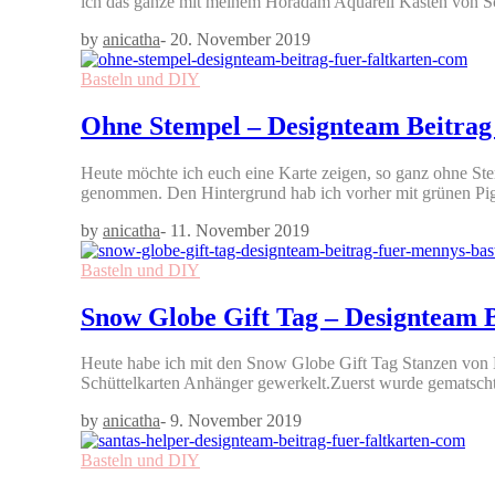
ich das ganze mit meinem Horadam Aquarell Kasten von
by
anicatha
-
20. November 2019
Basteln und DIY
Ohne Stempel – Designteam Beitrag
Heute möchte ich euch eine Karte zeigen, so ganz ohne Ste
genommen. Den Hintergrund hab ich vorher mit grünen Pi
by
anicatha
-
11. November 2019
Basteln und DIY
Snow Globe Gift Tag – Designteam B
Heute habe ich mit den Snow Globe Gift Tag Stanzen von
Schüttelkarten Anhänger gewerkelt.Zuerst wurde gematscht 
by
anicatha
-
9. November 2019
Basteln und DIY