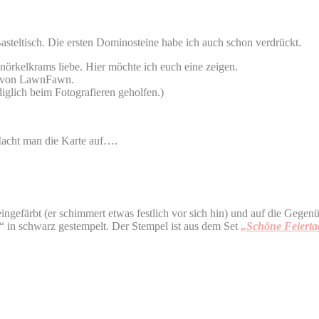
steltisch. Die ersten Dominosteine habe ich auch schon verdrückt.
nörkelkrams liebe. Hier möchte ich euch eine zeigen.
von LawnFawn.
diglich beim Fotografieren geholfen.)
 Macht man die Karte auf….
eingefärbt (er schimmert etwas festlich vor sich hin) und auf die Gegenü
“ in schwarz gestempelt. Der Stempel ist aus dem Set
„Schöne Feierta