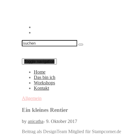
Toggle navigation
Home
Das bin ich
Workshops
Kontakt
Allgemein
Ein kleines Rentier
by
anicatha
-
9. Oktober 2017
Beitrag als DesignTeam Mitglied für Stampcorner.de