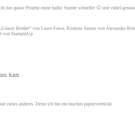
 das ganze Projekt einne halbe Stunde schneller 🙂 und viiiiel genaue
 „Grassy Border“ von Lawn Fawn, Krokuss Stanze von Alexandra Re
el von StampinUp
hen
,
Karte
nd vieles anderes. Denn ich bin ein bischen papierverrückt.